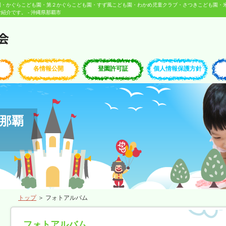
園・かぐらこども園・第２かぐらこども園・すず風こども園・わかめ児童クラブ・さつきこども園・
介です。 - 沖縄県那覇市
各情報公開
登園許可証
個人情報保護方針
那覇
トップ
＞ フォトアルバム
フォトアルバム