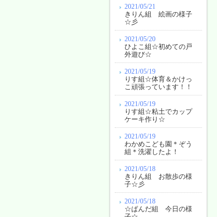
2021/05/21
きりん組 絵画の様子
☆彡
2021/05/20
ひよこ組☆初めての戸
外遊び☆
2021/05/19
りす組☆体育＆かけっ
こ頑張っています！！
2021/05/19
りす組☆粘土でカップ
ケーキ作り☆
2021/05/19
わかめこども園＊ぞう
組＊洗濯したよ！
2021/05/18
きりん組 お散歩の様
子☆彡
2021/05/18
☆ぱんだ組 今日の様
子☆