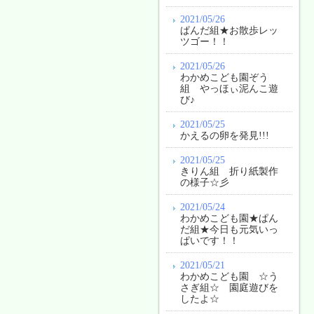
2021/05/26
ぱんだ組★お散歩レッ
ツゴー！！
2021/05/26
わかめこども園ぞう
組 やっほぃ泥んこ遊
び♪
2021/05/25
かえるの卵を発見!!!
2021/05/25
きりん組 折り紙製作
の様子☆彡
2021/05/24
わかめこども園★ぱん
だ組★今日も元気いっ
ぱいです！！
2021/05/21
わかめこども園 ☆う
さぎ組☆ 園庭遊びを
したよ☆