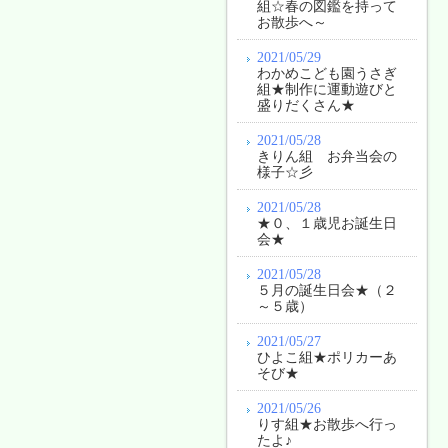
組☆春の図鑑を持って
お散歩へ～
2021/05/29
わかめこども園うさぎ
組★制作に運動遊びと
盛りだくさん★
2021/05/28
きりん組 お弁当会の
様子☆彡
2021/05/28
★０、１歳児お誕生日
会★
2021/05/28
５月の誕生日会★（２
～５歳）
2021/05/27
ひよこ組★ポリカーあ
そび★
2021/05/26
りす組★お散歩へ行っ
たよ♪