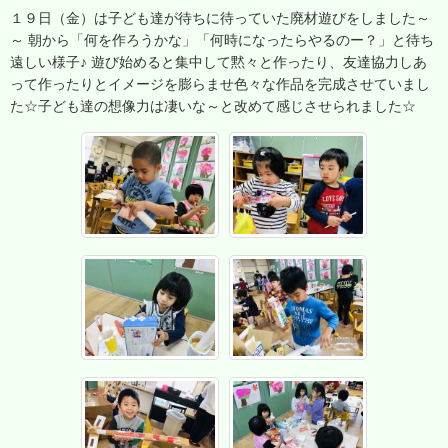
１９日（金）は子ども達が待ちに待っていた廃材遊びをしました～
～ 朝から「何を作ろうかな」「何時になったらやるのー？」と待ち
遠しい様子♪ 遊び始めると集中して黙々と作ったり、友達協力しあ
って作ったりとイメージを膨らませ色々な作品を完成させていまし
た☆子ども達の想像力は凄いな～と改めて感じさせられました☆