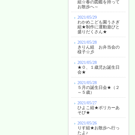
組☆春の図鑑を持って
お散歩へ～
2021/05/29
わかめこども園うさぎ
組★制作に運動遊びと
盛りだくさん★
2021/05/28
きりん組 お弁当会の
様子☆彡
2021/05/28
★０、１歳児お誕生日
会★
2021/05/28
５月の誕生日会★（２
～５歳）
2021/05/27
ひよこ組★ポリカーあ
そび★
2021/05/26
りす組★お散歩へ行っ
たよ♪