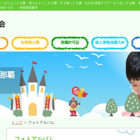
園・かぐらこども園・第２かぐらこども園・すず風こども園・わかめ児童クラブ・さつきこども園・
介です。 - 沖縄県那覇市
各情報公開
登園許可証
個人情報保護方針
那覇
トップ
＞ フォトアルバム
フォトアルバム