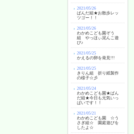
2021/05/26
ぱんだ組★お散歩レッ
ツゴー！！
2021/05/26
わかめこども園ぞう
組 やっほぃ泥んこ遊
び♪
2021/05/25
かえるの卵を発見!!!
2021/05/25
きりん組 折り紙製作
の様子☆彡
2021/05/24
わかめこども園★ぱん
だ組★今日も元気いっ
ぱいです！！
2021/05/21
わかめこども園 ☆う
さぎ組☆ 園庭遊びを
したよ☆