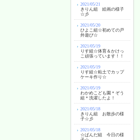
2021/05/21
きりん組 絵画の様子
☆彡
2021/05/20
ひよこ組☆初めての戸
外遊び☆
2021/05/19
りす組☆体育＆かけっ
こ頑張っています！！
2021/05/19
りす組☆粘土でカップ
ケーキ作り☆
2021/05/19
わかめこども園＊ぞう
組＊洗濯したよ！
2021/05/18
きりん組 お散歩の様
子☆彡
2021/05/18
☆ぱんだ組 今日の様
子☆