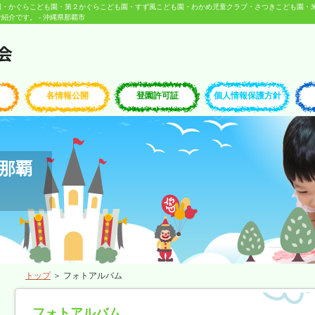
園・かぐらこども園・第２かぐらこども園・すず風こども園・わかめ児童クラブ・さつきこども園・
介です。 - 沖縄県那覇市
各情報公開
登園許可証
個人情報保護方針
那覇
トップ
＞ フォトアルバム
フォトアルバム