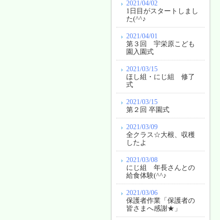
2021/04/02
1日目がスタートしまし
た(^^♪
2021/04/01
第３回 宇栄原こども
園入園式
2021/03/15
ほし組・にじ組 修了
式
2021/03/15
第２回 卒園式
2021/03/09
全クラス☆大根、収穫
したよ
2021/03/08
にじ組 年長さんとの
給食体験(^^♪
2021/03/06
保護者作業「保護者の
皆さまへ感謝★」