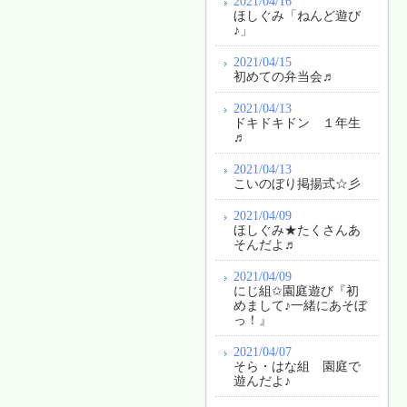
2021/04/16
ほしぐみ「ねんど遊び
♪」
2021/04/15
初めての弁当会♬
2021/04/13
ドキドキドン １年生
♬
2021/04/13
こいのぼり掲揚式☆彡
2021/04/09
ほしぐみ★たくさんあ
そんだよ♬
2021/04/09
にじ組✩園庭遊び『初
めまして♪一緒にあそぼ
っ！』
2021/04/07
そら・はな組 園庭で
遊んだよ♪