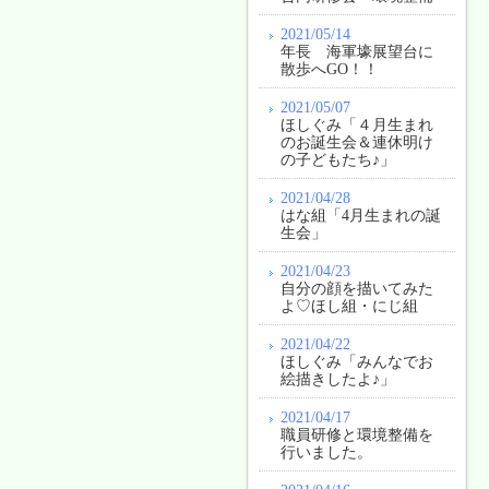
2021/05/14
年長 海軍壕展望台に
散歩へGO！！
2021/05/07
ほしぐみ「４月生まれ
のお誕生会＆連休明け
の子どもたち♪」
2021/04/28
はな組「4月生まれの誕
生会」
2021/04/23
自分の顔を描いてみた
よ♡ほし組・にじ組
2021/04/22
ほしぐみ「みんなでお
絵描きしたよ♪」
2021/04/17
職員研修と環境整備を
行いました。