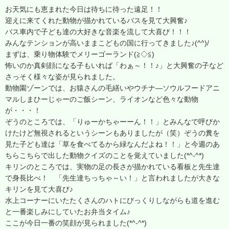
お天気にも恵まれた今日は待ちに待った遠足！！
迎えに来てくれた動物が描かれているバスを見て大興奮♪
バス車内で子ども達の大好きな音楽を流して大喜び！！！
みんなテンションが高いままこどもの国に行ってきました♪(^^)/
まずは、乗り物体験でメリーゴーランド(≧◇≦)
怖いのか真剣顔になる子もいれば「わぁ～！！♪」と大興奮の子など
さっそく様々な姿が見られました。
動物園ゾーンでは、お猿さんの毛繕いやウチナ―ソウルフードアニ
マルしまひーじゃーのご飯シーン、ライオンなど色々な動物
が・・・！
ぞうのところでは、「りゅーかちゃーーん！！」とみんなで呼びか
けたけど無視されるというシーンもありましたが（笑）ぞうの糞を
見た子ども達は「草を食べてるから緑なんだよね！！」と今週のあ
ちらこちらで出した動物クイズのことを覚えていました(*^-^*)
キリンのところでは、実物の足の長さが描かれている看板と先生達
で身長比べ！ 「先生達ちっちゃ～い！」と言われましたが大きな
キリンを見て大喜び♪
水上コーナーにいたたくさんのハトにびっくりしながらも道を進む
と一番楽しみにしていたお弁当タイム♪
ここが今日一番の笑顔が見られました(*^-^*)