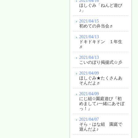
2021/04/16
ほしぐみ「ねんど遊び
♪」
2021/04/15
初めての弁当会♬
2021/04/13
ドキドキドン １年生
♬
2021/04/13
こいのぼり掲揚式☆彡
2021/04/09
ほしぐみ★たくさんあ
そんだよ♬
2021/04/09
にじ組✩園庭遊び『初
めまして♪一緒にあそぼ
っ！』
2021/04/07
そら・はな組 園庭で
遊んだよ♪