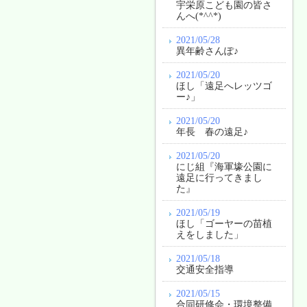
宇栄原こども園の皆さ
んへ(*^^*)
2021/05/28
異年齢さんぽ♪
2021/05/20
ほし「遠足へレッツゴ
ー♪」
2021/05/20
年長 春の遠足♪
2021/05/20
にじ組『海軍壕公園に
遠足に行ってきまし
た』
2021/05/19
ほし「ゴーヤーの苗植
えをしました」
2021/05/18
交通安全指導
2021/05/15
合同研修会・環境整備