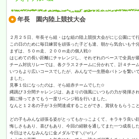
年長 園内陸上競技大会
２月２５日、年長そら組・はな組の陸上競技大会がにじ公園にて
この日のために毎日練習を頑張った子ども達、朝から気合いも十
まずは、５０ｍ走、２００ｍ走の個人戦✩
はじめての長い距離にチャレンジし、それぞれのペースで全員が
チーム対抗リレーでは、各クラス２チームに分かれて、計４チー
いつもより広いコースでしたが、みんなで一生懸命バトンを繋い
ました。
見事１位になったのは、そら組赤チームでした✩
縄跳び３分間チャレンジは、あまりの強風にいつもの力が発揮さ
園に帰ってきてもう一度リベンジ戦を行いました。
なんと１２名の子が３分間達成することができ、賞状をもらうこ
どの子もみんな頑張る姿がとってもかっこよくて、キラキラ良い顔をし
悔しさもあり、喜びもあり、今回の経験を通してまた一つ成長し
今日はそんなみんなに金メダルです＼(^o^)／