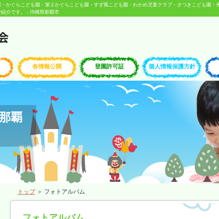
園・かぐらこども園・第２かぐらこども園・すず風こども園・わかめ児童クラブ・さつきこども園・
介です。 - 沖縄県那覇市
各情報公開
登園許可証
個人情報保護方針
那覇
トップ
＞ フォトアルバム
フォトアルバム