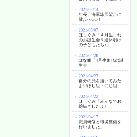
2021/05/14
年長 海軍壕展望台に
散歩へGO！！
2021/05/07
ほしぐみ「４月生まれ
のお誕生会＆連休明け
の子どもたち♪」
2021/04/28
はな組「4月生まれの誕
生会」
2021/04/23
自分の顔を描いてみた
よ♡ほし組・にじ組
2021/04/22
ほしぐみ「みんなでお
絵描きしたよ♪」
2021/04/17
職員研修と環境整備を
行いました。