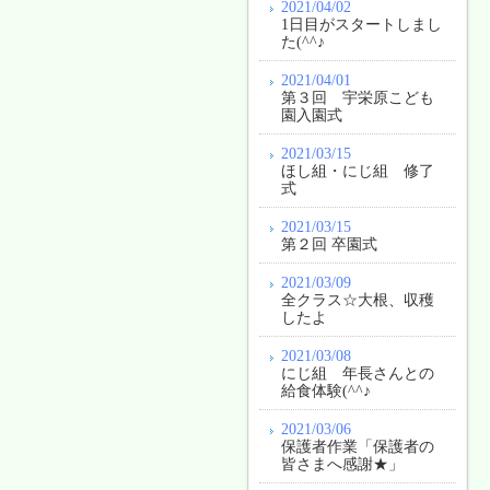
2021/04/02
1日目がスタートしまし
た(^^♪
2021/04/01
第３回 宇栄原こども
園入園式
2021/03/15
ほし組・にじ組 修了
式
2021/03/15
第２回 卒園式
2021/03/09
全クラス☆大根、収穫
したよ
2021/03/08
にじ組 年長さんとの
給食体験(^^♪
2021/03/06
保護者作業「保護者の
皆さまへ感謝★」