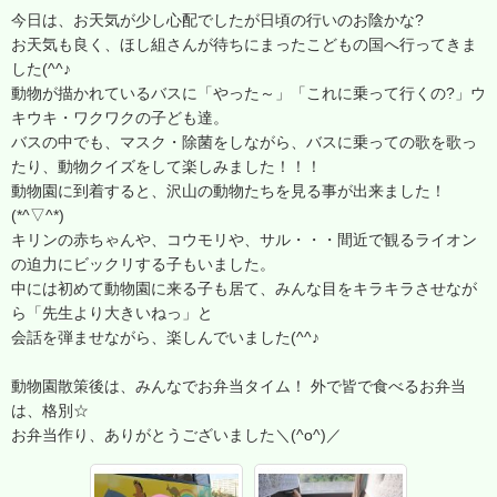
今日は、お天気が少し心配でしたが日頃の行いのお陰かな?
お天気も良く、ほし組さんが待ちにまったこどもの国へ行ってきま
した(^^♪
動物が描かれているバスに「やった～」「これに乗って行くの?」ウ
キウキ・ワクワクの子ども達。
バスの中でも、マスク・除菌をしながら、バスに乗っての歌を歌っ
たり、動物クイズをして楽しみました！！！
動物園に到着すると、沢山の動物たちを見る事が出来ました！
(*^▽^*)
キリンの赤ちゃんや、コウモリや、サル・・・間近で観るライオン
の迫力にビックリする子もいました。
中には初めて動物園に来る子も居て、みんな目をキラキラさせなが
ら「先生より大きいねっ」と
会話を弾ませながら、楽しんでいました(^^♪
動物園散策後は、みんなでお弁当タイム！ 外で皆で食べるお弁当
は、格別☆
お弁当作り、ありがとうございました＼(^o^)／