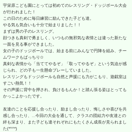
宇栄原こども園にとっては初めてのレスリング・ドッジボール大会
が行われました！
この日のために毎日練習に励んできた子ども達。
やる気も気合いも十分で始まりました！！
まずは男の子のレスリング。
顔つきも真剣で勇ましく、いつもの無邪気な表情とは違った新たな
一面を見る事ができました。
女の子のドッジボールでは、始まる前にみんなで円陣を組み、チー
ムワークもばっちり✩
真剣な表情から「当ててやるぞ」「取ってやるぞ」という気迫が感
じられ、どの子も一生懸命プレーしていました。
レスリングもドッジボールも自然と声援にも力がこもり、遊戯室は
すごい熱気！！
その声援に背中を押され、負けるもんか！と踏ん張る姿はとっても
かっこよかったです。
友達のことを応援し合ったり、励まし合ったり、悔しさや喜びを共
感し合ったり、...今回の大会を通して、クラスの団結力や友達との
絆も深まり、また子ども達それぞれにもたくさん成長が見られまし
た(*^^*)