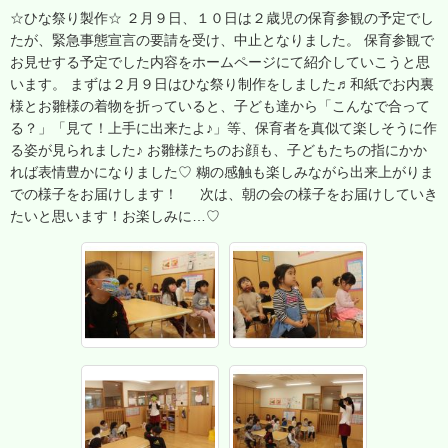
☆ひな祭り製作☆ ２月９日、１０日は２歳児の保育参観の予定でし
たが、緊急事態宣言の要請を受け、中止となりました。 保育参観で
お見せする予定でした内容をホームページにて紹介していこうと思
います。 まずは２月９日はひな祭り制作をしました♬和紙でお内裏
様とお雛様の着物を折っていると、子ども達から「こんなで合って
る？」「見て！上手に出来たよ♪」等、保育者を真似て楽しそうに作
る姿が見られました♪ お雛様たちのお顔も、子どもたちの指にかか
れば表情豊かになりました♡ 糊の感触も楽しみながら出来上がりま
での様子をお届けします！ 次は、朝の会の様子をお届けしていき
たいと思います！お楽しみに…♡