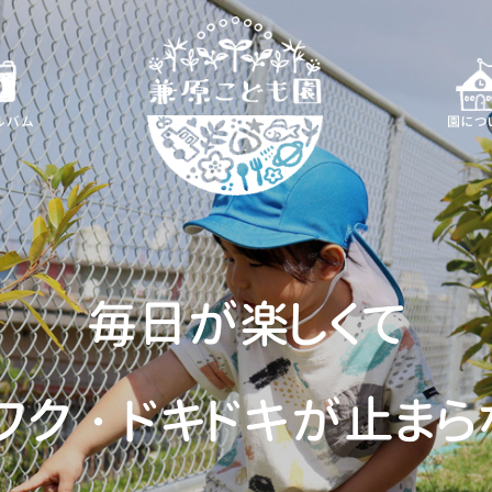
ルバム
園につ
毎日が楽しくて
ワク・ドキドキが止まら