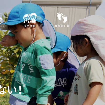
いて
採用情報
登園許可書
ない！