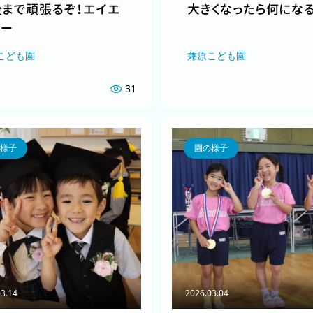
後まで頑張るぞ！エイエ
大きくなったら何になる
オー
こども園
兼原こども園
31
様子
園の様子
03.14
2026.03.04