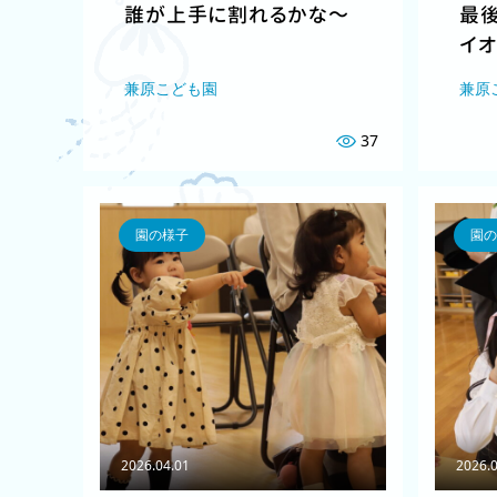
誰が上手に割れるかな～
最
イ
兼原こども園
兼原
37
園の様子
園の
2026.04.01
2026.