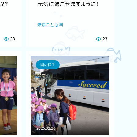
？？
元気に過ごせますように！
兼原こども園
28
23
園の様子
2026.02.20