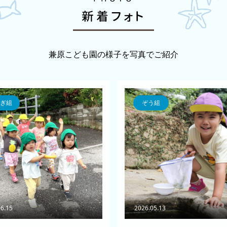
新着フォト
兼原こども園の様子を写真でご紹介
ぎ組
ぞう組
06.15
2026.05.13