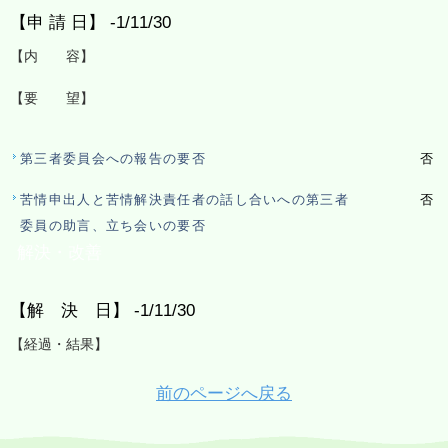
【申 請 日】 -1/11/30
【内 容】
【要 望】
第三者委員会への報告の要否
否
苦情申出人と苦情解決責任者の話し合いへの第三者
否
委員の助言、立ち会いの要否
解決・改善
【解 決 日】 -1/11/30
【経過・結果】
前のページへ戻る